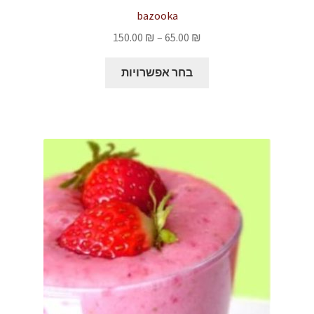
bazooka
טווח
150.00
₪
–
65.00
₪
מחירים:
למוצר
בחר אפשרויות
זה
עד
יש
מספר
סוגים.
ניתן
לבחור
את
האפשרויות
בעמוד
המוצר