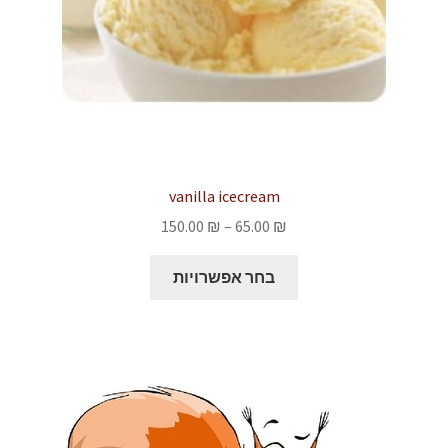
vanilla icecream
טווח
150.00
₪
–
65.00
₪
מחירים:
למוצר
בחר אפשרויות
זה
עד
יש
מספר
סוגים.
ניתן
לבחור
את