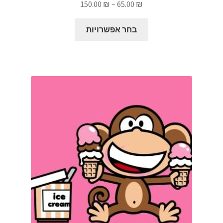
טווח
150.00
₪
–
65.00
₪
מתוך 5
מחירים:
למוצר
בחר אפשרויות
זה
עד
יש
מספר
סוגים.
ניתן
לבחור
את
האפשרויות
בעמוד
המוצר