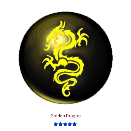
מספר
סוגים.
ניתן
לבחור
את
האפשרויות
בעמוד
המוצר
Golden Dragon
דורג
5.00