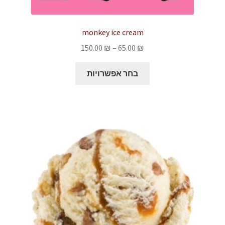
monkey ice cream
טווח
150.00
₪
–
65.00
₪
מחירים:
למוצר
בחר אפשרויות
זה
עד
יש
מספר
סוגים.
ניתן
לבחור
את
האפשרויות
בעמוד
המוצר