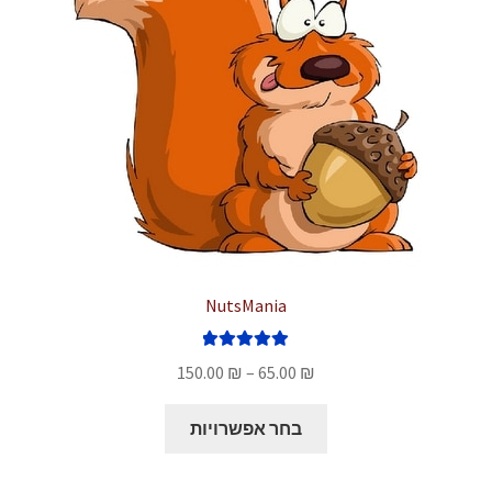
האפשרויות
בעמוד
המוצר
NutsMania
דורג
5.00
טווח
150.00
₪
–
65.00
₪
מתוך 5
מחירים:
למוצר
בחר אפשרויות
זה
עד
יש