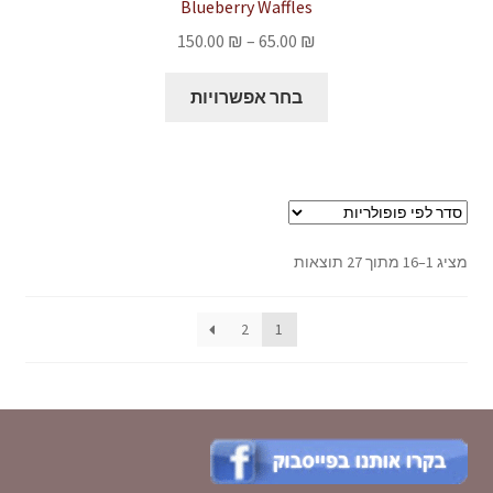
Blueberry Waffles
את
טווח
150.00
₪
–
65.00
₪
האפשרויות
מחירים:
בעמוד
למוצר
בחר אפשרויות
המוצר
זה
עד
יש
מספר
סוגים.
ניתן
לבחור
ממוין
מציג 1–16 מתוך 27 תוצאות
את
לפי
האפשרויות
פופולריות
2
1
בעמוד
המוצר