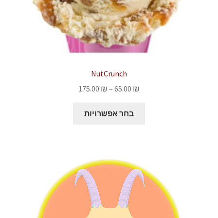
NutCrunch
טווח
175.00
₪
–
65.00
₪
מחירים:
למוצר
בחר אפשרויות
זה
עד
יש
מספר
סוגים.
ניתן
לבחור
את
האפשרויות
בעמוד