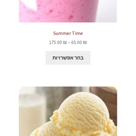
Summer Time
טווח
175.00
₪
–
65.00
₪
מחירים:
למוצר
בחר אפשרויות
זה
עד
יש
מספר
סוגים.
ניתן
לבחור
את
האפשרויות
בעמוד
המוצר