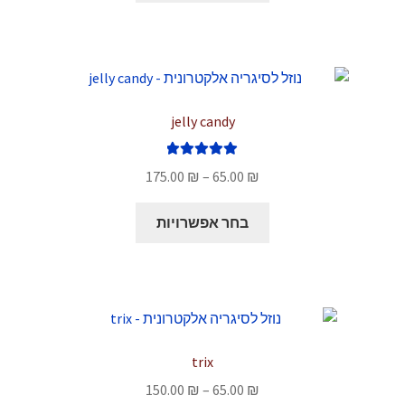
עד
יש
מספר
סוגים.
ניתן
לבחור
jelly candy
את
האפשרויות
דורג
5.00
טווח
בעמוד
175.00
₪
–
65.00
₪
מתוך 5
מחירים:
המוצר
למוצר
בחר אפשרויות
זה
עד
יש
מספר
סוגים.
ניתן
לבחור
trix
את
טווח
150.00
₪
–
65.00
₪
האפשרויות