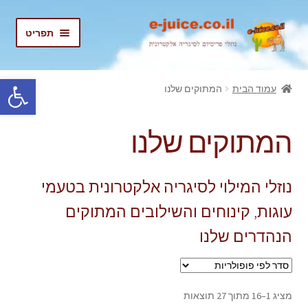
דלג
לדלג
תפריט
לתוכן
לניווט
בית
פתח סרגל נגישות
עמוד הבית
המתוקים שלנו
הרחב
נוזלים
את
המתוקים שלנו
תפריט
המיוחדים שלנו
הילד
פירות
נוזלי המילוי לסיגריה אלקטרונית בטעמי
עוגות, קינוחים והשילובים המתוקים
נוזלים קרים (אייס)
הנהדרים שלנו
טעמי טבק
טעמי מנטה
ממוין
מציג 1–16 מתוך 27 תוצאות