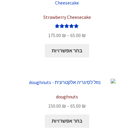
לבחור
את
Strawberry Cheesecake
האפשרויות
בעמוד
דורג
5.00
טווח
המוצר
175.00
₪
–
65.00
₪
מתוך 5
מחירים:
למוצר
בחר אפשרויות
זה
עד
יש
מספר
סוגים.
ניתן
לבחור
doughnuts
את
טווח
150.00
₪
–
65.00
₪
האפשרויות
מחירים:
בעמוד
למוצר
בחר אפשרויות
המוצר
זה
עד
יש