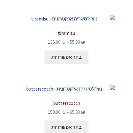
מספר
סוגים.
ניתן
לבחור
tiramisu
את
טווח
135.00
₪
–
55.00
₪
האפשרויות
מחירים:
בעמוד
למוצר
בחר אפשרויות
המוצר
זה
עד
יש
מספר
סוגים.
ניתן
לבחור
butterscotch
את
טווח
150.00
₪
–
65.00
₪
האפשרויות
מחירים:
בעמוד
למוצר
בחר אפשרויות
המוצר
זה