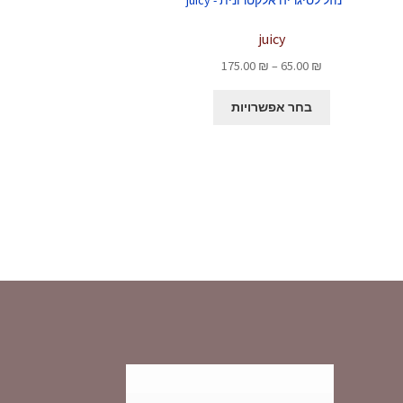
juicy
טווח
175.00
₪
–
65.00
₪
מחירים:
למוצר
בחר אפשרויות
זה
עד
יש
מספר
סוגים.
ניתן
לבחור
את
האפשרויות
בעמוד
המוצר