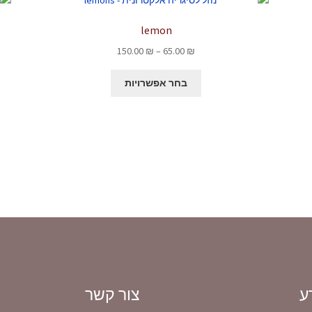
lemon
טווח
150.00
₪
–
65.00
₪
מחירים:
למוצר
בחר אפשרויות
זה
עד
יש
מספר
סוגים.
ניתן
לבחור
את
האפשרויות
בעמוד
המוצר
ע
צור קשר