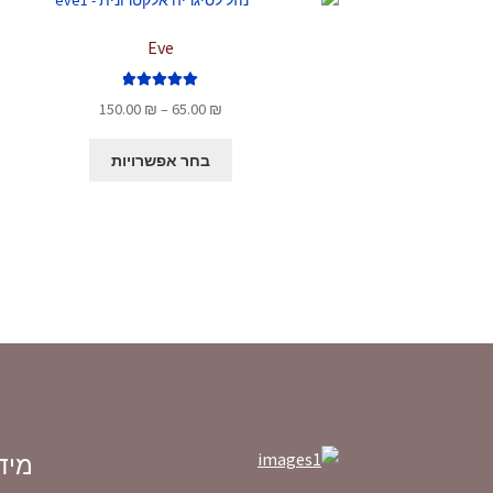
Eve
דורג
5.00
טווח
150.00
₪
–
65.00
₪
מתוך 5
מחירים:
למוצר
בחר אפשרויות
זה
עד
יש
מספר
סוגים.
ניתן
לבחור
את
האפשרויות
בעמוד
המוצר
מיד