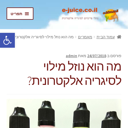
דלג
לדלג
תפריט
לתוכן
לניווט
בית
פתח סרגל נגישות
עמוד הבית
מאמרים
מה הוא נוזל מילוי לסיגריה אלקטרונית?
הרחב
נוזלים
את
פורסם ב-
24/07/2018
מאת
admin
תפריט
נוזלים מוזלים
מה הוא נוזל מילוי
הילד
החשבון שלי
לסיגריה אלקטרונית?
התחבר/הרשם