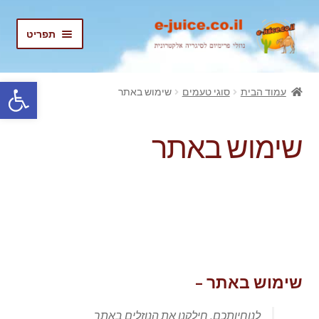
דלג
לדלג
תפריט
לתוכן
לניווט
בית
פתח סרגל נגישות
עמוד הבית
סוגי טעמים
שימוש באתר
הרחב
נוזלים
את
שימוש באתר
תפריט
נוזלים מוזלים
הילד
החשבון שלי
התחבר/הרשם
שימוש באתר –
לנוחיותכם, חילקנו את הנוזלים באתר