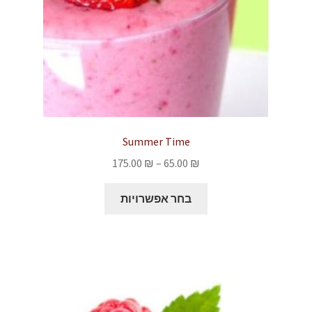
Summer Time
טווח
175.00
₪
–
65.00
₪
מחירים:
למוצר
בחר אפשרויות
זה
עד
יש
מספר
סוגים.
ניתן
לבחור