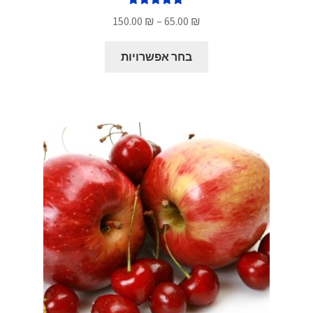
דורג
5.00
טווח
150.00
₪
–
65.00
₪
מתוך 5
מחירים:
למוצר
בחר אפשרויות
זה
עד
יש
מספר
סוגים.
ניתן
לבחור
את
האפשרויות
בעמוד
המוצר