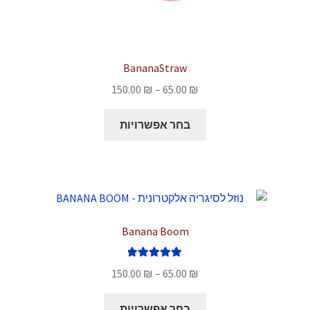
BananaStraw
טווח
150.00
₪
–
65.00
₪
מחירים:
למוצר
בחר אפשרויות
זה
עד
יש
מספר
סוגים.
ניתן
לבחור
Banana Boom
את
האפשרויות
דורג
5.00
טווח
בעמוד
150.00
₪
–
65.00
₪
מתוך 5
מחירים:
המוצר
למוצר
בחר אפשרויות