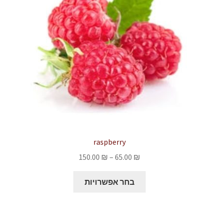
את
האפשרויות
בעמוד
המוצר
raspberry
טווח
150.00
₪
–
65.00
₪
מחירים:
למוצר
בחר אפשרויות
זה
עד
יש
מספר