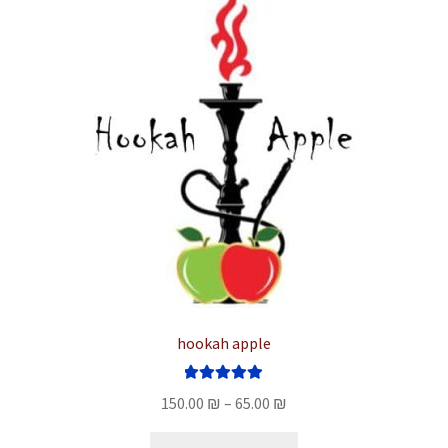
ניתן
לבחור
את
האפשרויות
בעמוד
המוצר
hookah apple
דורג
5.00
טווח
150.00
₪
–
65.00
₪
מתוך 5
מחירים:
למוצר