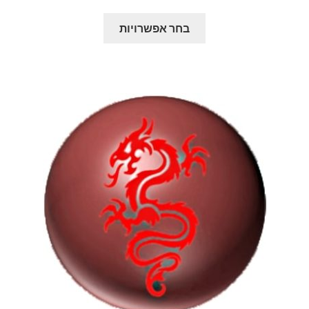
מתוך 5
מחירים:
למוצר
בחר אפשרויות
זה
עד
יש
מספר
סוגים.
ניתן
לבחור
את
האפשרויות
בעמוד
המוצר