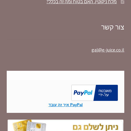
מלח ניקוטין, האם בטוח ומה זה בכלל?
צור קשר
gal@e-juice.co.il
PayPal איך זה עובד