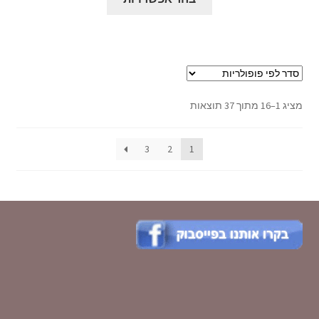
זה
עד
יש
מספר
סוגים.
ניתן
לבחור
ממוין
מציג 1–16 מתוך 37 תוצאות
את
לפי
האפשרויות
פופולריות
3
2
1
בעמוד
המוצר