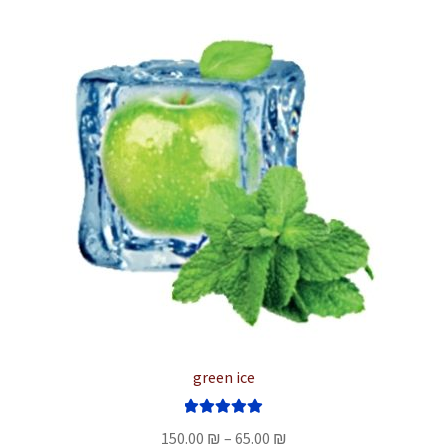
סוגים.
ניתן
לבחור
את
האפשרויות
בעמוד
המוצר
green ice
דורג
5.00
טווח
150.00
₪
–
65.00
₪