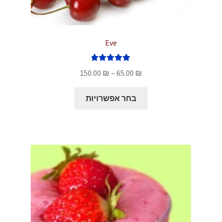
Eve
דורג
5.00
טווח
150.00
₪
–
65.00
₪
מתוך 5
מחירים:
למוצר
בחר אפשרויות
זה
עד
יש
מספר
סוגים.
ניתן
לבחור
את
האפשרויות
בעמוד
המוצר