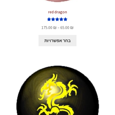
red dragon
דורג
5.00
טווח
175.00
₪
–
65.00
₪
מתוך 5
מחירים:
למוצר
בחר אפשרויות
זה
עד
יש
מספר
סוגים.
ניתן
לבחור
את
האפשרויות
בעמוד
המוצר