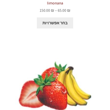
limonana
טווח
150.00
₪
–
65.00
₪
מחירים:
למוצר
בחר אפשרויות
זה
עד
יש
מספר
סוגים.
ניתן
לבחור
את
האפשרויות
בעמוד
המוצר