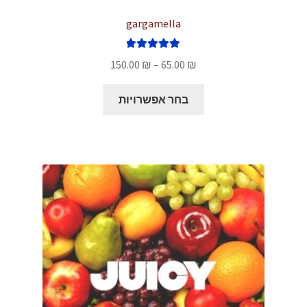
gargamella
דורג
5.00
טווח
150.00
₪
–
65.00
₪
מתוך 5
מחירים:
למוצר
בחר אפשרויות
זה
עד
יש
מספר
סוגים.
ניתן
לבחור
את
האפשרויות
בעמוד
המוצר