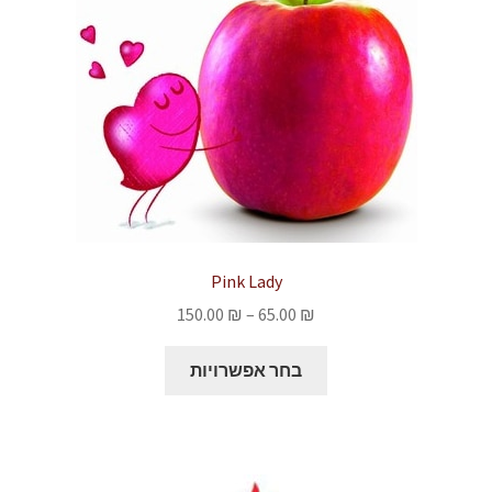
האפשרויות
בעמוד
המוצר
Pink Lady
טווח
150.00
₪
–
65.00
₪
מחירים:
למוצר
בחר אפשרויות
זה
עד
יש
מספר
סוגים.