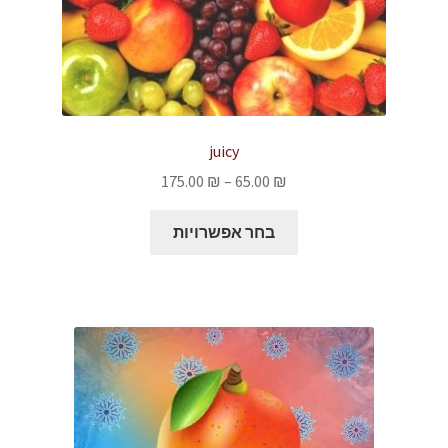
juicy
טווח
175.00
₪
–
65.00
₪
מחירים:
למוצר
בחר אפשרויות
זה
עד
יש
מספר
סוגים.
ניתן
לבחור
את
האפשרויות
בעמוד