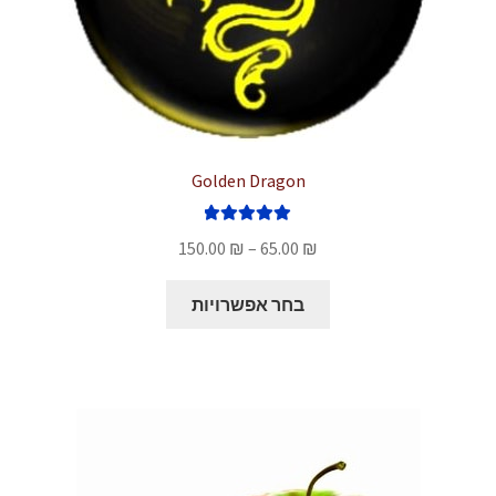
Golden Dragon
דורג
5.00
טווח
150.00
₪
–
65.00
₪
מתוך 5
מחירים:
למוצר
בחר אפשרויות
זה
עד
יש
מספר
סוגים.
ניתן
לבחור
את