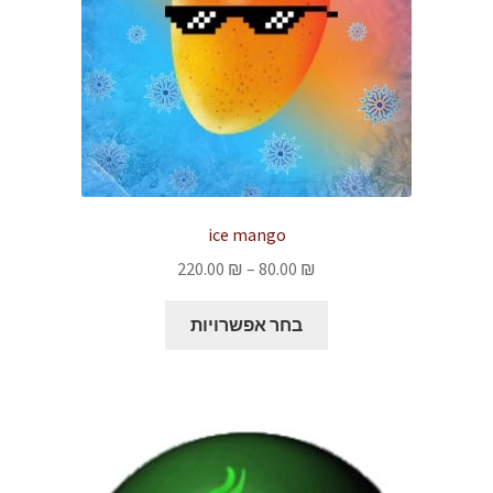
המוצר
ice mango
טווח
220.00
₪
–
80.00
₪
מחירים:
למוצר
בחר אפשרויות
זה
עד
יש
מספר
סוגים.
ניתן
לבחור