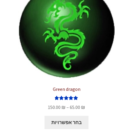
את
האפשרויות
בעמוד
המוצר
Green dragon
דורג
5.00
טווח
150.00
₪
–
65.00
₪
מתוך 5
מחירים:
למוצר
בחר אפשרויות
זה
עד