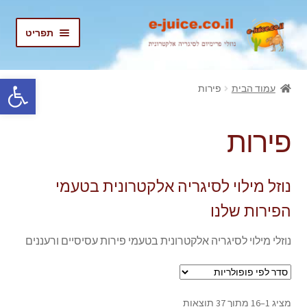
דלג
לדלג
תפריט
לתוכן
לניווט
בית
פתח סרגל נגישות
עמוד הבית
פירות
הרחב
נוזלים
את
פירות
תפריט
המיוחדים שלנו
הילד
פירות
נוזל מילוי לסיגריה אלקטרונית בטעמי
הפירות שלנו
נוזלים קרים (אייס)
נוזלי מילוי לסיגריה אלקטרונית בטעמי פירות עסיסיים ורעננים
טעמי טבק
טעמי מנטה
ממוין
מציג 1–16 מתוך 37 תוצאות