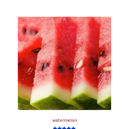
יש
מספר
סוגים.
ניתן
לבחור
את
האפשרויות
בעמוד
המוצר
watermelon