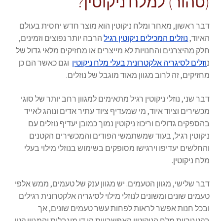
(טהור) למלח ניקוטין?
דבר ראשון, מאחר ומלח ניקוטין הוא מוצר חדש יחסית בעולם
האיוד,
נוזלים המכילים ניקוטין רגיל
הרבה יותר נפוצים וזמינים,
חלק מהיצרנים והחנויות לא מייצרים או מחזיקים מלאי גדול של
נ
וזלים לסיגריה אלקטרונית בעלי מלח ניקוטין
וגם כאשר הם כן
מחזיקים, זה לרוב מגוון מאוד מוגבל של נוזלים.
דבר שני, נוזלי ניקוטין רגיל מתאימים למגוון רחב יותר של סוגי
מכשירים וציוד איוד, מי שמעדיף ציוד עתיר אדים ונוהג לאייד
בהספקים גדולים וריכוז ניקוטין נמוך כמובן יעדיף נוזלים עם
ניקוטין רגיל, בעוד שמשתמשי הפודים והמכשירים הקטנים
והחלשים יעדיפו וירגישו מסופקים בשימוש בנוזלי מילוי בעלי
מלח ניקוטין.
דבר שלישי, מגוון הטעמים. יש מגוון ענק של טעמים, ממש אלפי
טעמים שונים ומשונים לנוזלי מילוי לסיגריה אלקטרונית רגילים
ובכל חנות אפשר לראות לפחות עשר טעמים שונים, אך
בקטגוריית מלח הניקוטין האפשרויות הן די מוגבלות והמגוון קטן