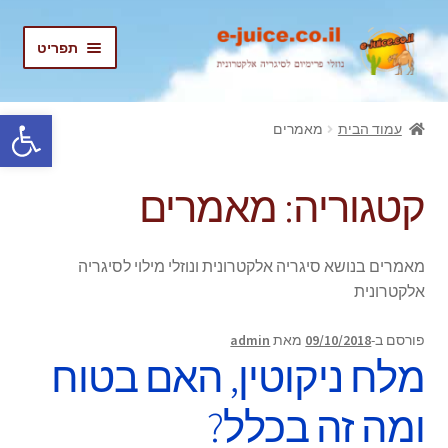
דלג
לדלג
תפריט
לתוכן
לניווט
בית
פתח סרגל נגישות
עמוד הבית
מאמרים
הרחב
נוזלים
את
קטגוריה:
מאמרים
תפריט
נוזלים מוזלים
הילד
החשבון שלי
מאמרים בנושא סיגריה אלקטרונית ונוזלי מילוי לסיגריה
אלקטרונית
התחבר/הרשם
פורסם ב-
09/10/2018
מאת
admin
מלח ניקוטין, האם בטוח
ומה זה בכלל?