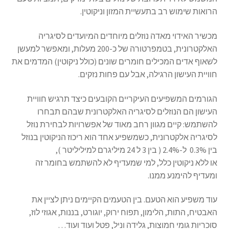
הרואות שימוש רב בתעשיית המזון וניקוטין.
מכשיר האידוי מאדה נוזלים מיוחדים המיועדים לסיגריה
האלקטרונית, בטמפרטורה של כ-200 מעלות, ומאפשר למעשן
לשאוף אדים המכילים חומרים שונים (כולל ניקוטין) המדמים את
חוויית העישון הרגילה, אבל עם פחות נזקים.
הגורמים המשפיעים העיקריים הקובעים כיצד תרגיש חוויית
העישון הם הנוזלים לסיגריה האלקטרונית שבהם תבחרו
להשתמש: קיים מגוון רחב מאוד של אפשרויות לבחירת נוזל
לסיגריה אלקטרונית, כשמשפיע אחד הוא ריכוז הניקוטין בנוזל
בין 0.3% ל-2.4% ( בין 3 ל 24 מיליגרם למיליליטר ),
או ללא ניקוטין כלל, למי שמעדיף לא להשתמש בחומר זה
ומעדיף להימנע ממנו.
עוד משפיע הוא הטעם. בין הטעמים הקיימים ניתן לציין את
האבטיח, התות, הלימון, תפוח ירוק, יוגורט, בננות, אגוזי לוז,
סוכריות גומי חמוצות, גלידה וניל, פטל ועוד ועוד…