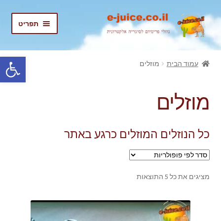
דלג
לדלג
תפריט
לתוכן
לניווט
בית
פתח סרגל נגישות
עמוד הבית
מוזלים
הרחב
נוזלים
את
מוזלים
תפריט
נוזלים מוזלים
הילד
החשבון שלי
כל הנוזלים המוזלים כרגע באתר
התחבר/הרשם
ממוין
מציגים את כל ⁦5⁩ התוצאות
לפי
פופולריות