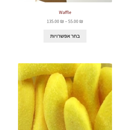
Waffle
טווח
135.00
₪
–
55.00
₪
מחירים:
למוצר
בחר אפשרויות
זה
עד
יש
מספר
סוגים.
ניתן
לבחור
את
האפשרויות
בעמוד
המוצר