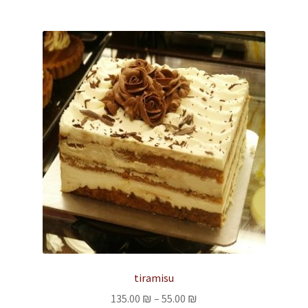
מספר
סוגים.
ניתן
לבחור
את
האפשרויות
בעמוד
המוצר
tiramisu
טווח
135.00
₪
–
55.00
₪