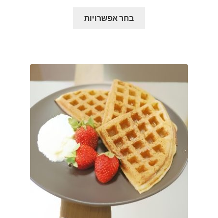
מחירים:
למוצר
בחר אפשרויות
זה
עד
יש
מספר
סוגים.
ניתן
לבחור
את
האפשרויות
בעמוד
המוצר