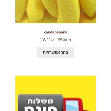
candy banana
טווח
135.00
₪
–
55.00
₪
מחירים:
למוצר
בחר אפשרויות
זה
עד
יש
מספר
סוגים.
ניתן
לבחור
את
האפשרויות
בעמוד