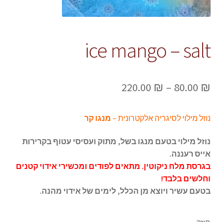
ice mango – salt
טווח
220.00
₪
–
80.00
₪
מחירים:
נוזל מילוי לסיגריה אלקטרונית –
מנגו קר
עד
נוזל מילוי בטעם מנגו בשל, מתוק ועסיסי עטוף בקרירות
אייס רעננה.
בגרסת מלח ניקוטין. מתאים ל
פודים ו
מכשירי אידוי קטנים
וחלשים בלבד!
בטעם
עשיר ויוצא מן הכלל,
לימים של אידוי מהנה.