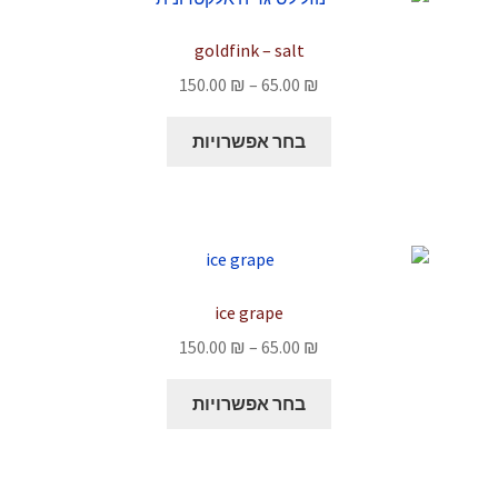
goldfink – salt
טווח
150.00
₪
–
65.00
₪
מחירים:
למוצר
בחר אפשרויות
זה
עד
יש
מספר
סוגים.
ניתן
לבחור
ice grape
את
טווח
150.00
₪
–
65.00
₪
האפשרויות
מחירים:
בעמוד
למוצר
בחר אפשרויות
המוצר
זה
עד
יש
מספר