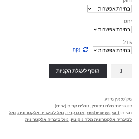
חוזק
יחס
גודל
נקה
כמות
הוסף לעגלת הקניות
של
ice
mango
-
מק"ט:
אין מידע
קטגוריות:
מלח ניקוטין
,
נוזלים קרים (אייס)
salt
תגיות:
salt
,
cool mango
,
מנגו קריר
,
נוזל לסיגריה אלקטרונית
,
נוזל
לסיגריה אלקטרונית מלח ניקוטין
,
נוזל סיגריה אלקטרונית