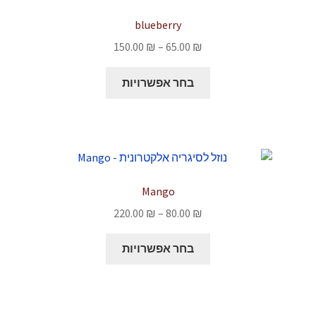
לבחור
blueberry
את
טווח
150.00
₪
–
65.00
₪
האפשרויות
מחירים:
בעמוד
למוצר
בחר אפשרויות
המוצר
זה
עד
יש
מספר
סוגים.
ניתן
לבחור
Mango
את
טווח
220.00
₪
–
80.00
₪
האפשרויות
מחירים:
בעמוד
למוצר
בחר אפשרויות
המוצר
זה
עד
יש
מספר
סוגים.