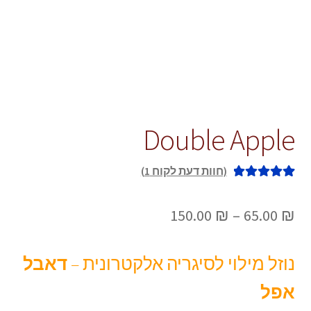
Double Apple
(חוות דעת לקוח
1
)
1
מדורג
5.00
מתוך 5 מבוסס
טווח
150.00
₪
–
65.00
₪
על
דירוגים של
מחירים:
לקוחות
נוזל מילוי לסיגריה אלקטרונית –
דאבל
עד
אפל