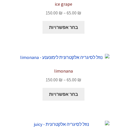
ice grape
טווח
150.00
₪
–
65.00
₪
מחירים:
למוצר
בחר אפשרויות
זה
עד
יש
מספר
סוגים.
ניתן
לבחור
limonana
את
טווח
150.00
₪
–
65.00
₪
האפשרויות
מחירים:
בעמוד
למוצר
בחר אפשרויות
המוצר
זה
עד
יש
מספר
סוגים.
ניתן