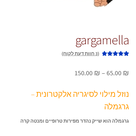
gargamella
(
3
חוות דעת לקוח)
3
מדורגים
5.00
מתוך 5 מבוסס
טווח
150.00
₪
–
65.00
₪
על
דירוגים של
מחירים:
לקוחות
נוזל מילוי לסיגריה אלקטרונית –
עד
גרגמלה
גרגמלה הוא שייק נהדר מפירות טרופיים ומנטה קרה